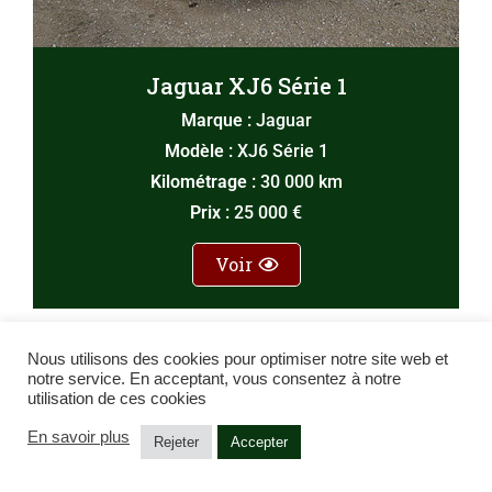
Jaguar XJ6 Série 1
Marque :
Jaguar
Modèle :
XJ6 Série 1
Kilométrage :
30 000 km
Prix :
25 000 €
Voir
Nous utilisons des cookies pour optimiser notre site web et
notre service. En acceptant, vous consentez à notre
utilisation de ces cookies
En savoir plus
Rejeter
Accepter